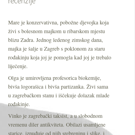
recenzije
Mare je kon­zer­va­tivna, pobožne dje­vojka koja
živi s boles­nom majkom u ribar­skom mjestu
blizu Zadra. Jednog lede­nog zim­skog dana,
majka je šalje u Zagreb s pok­lo­nom za staru
rođakinju koja joj je pomo­gla kad joj je tre­balo
liječenje.
Olga je umi­rov­ljena pro­fe­so­rica bioke­mije,
bivša logorašica i bivša par­ti­zanka. Živi sama
u zagrebačkom stanu i iščekuje dola­zak mlade
rođakinje.
Vinko je zagrebački tak­sist, a u slo­bod­nom
vre­menu diler antik­vi­teta. Obi­lazi usam­ljene
sta­rice, iznuđuje od njih sre­bre­ninu i slike, i