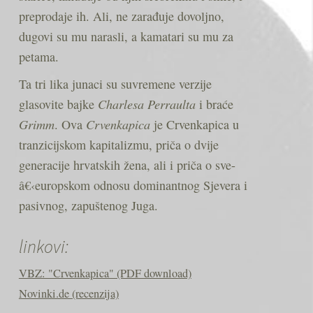
pre­pro­daje ih. Ali, ne zarađuje dovoljno,
dugovi su mu narasli, a kama­tari su mu za
petama.
Ta tri lika junaci su suvre­mene ver­zije
gla­so­vite bajke
Char­lesa Per­ra­ulta
i braće
Grimm
. Ova
Crven­ka­pica
je Crven­ka­pica u
tran­zi­cij­skom kapi­ta­lizmu, priča o dvije
gene­ra­cije hrvat­skih žena, ali i priča o sve-
â€‹europskom odnosu domi­nant­nog Sje­vera i
pasiv­nog, zapuštenog Juga.
linkovi:
VBZ: "Crvenkapica" (PDF download)
Novinki.de (recenzija)