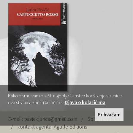
Kako bismo vam pružili najbolje iskustvo korištenja stranice
ova stranica koristi kolačiće -
Izjava o kolačićima
Prihvaćam
E-mail:
pavicicjurica@gmail.com
/
Split, Hrvatska
/
kontakt agenta:
Agullo Éditions