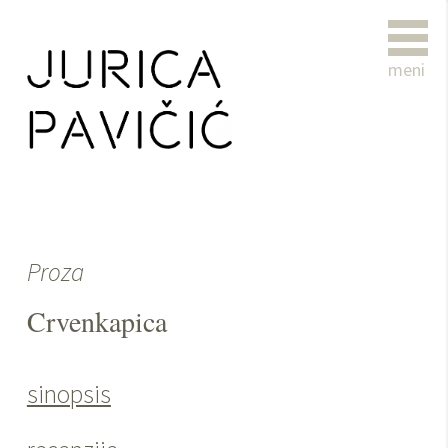
meni
Proza
Crvenkapica
sinopsis